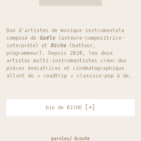
Duo d’artistes de musique instrumentale
composé de
Gaële
(auteure-compositrice-
interprète) et
Biche
(batteur,
programmeur). Depuis 2020, les deux
artistes multi-instrumentistes créer des
pièces évocatrices et cinématographique
allant du « roadtrip » classico-pop à des
ambiances plus punk, jazz et gospel
.
L’une pianiste et l’autre batteur de
formation, leurs influences sont aussi
hétéroclites que pointues: Chilly
bio de BICHE
Gonzales, Debussy, Justin Hurwitz, Nine
inch nails, Tool, Beastie Boys, Matt
Chamberlain etc.
paroles/ écoute