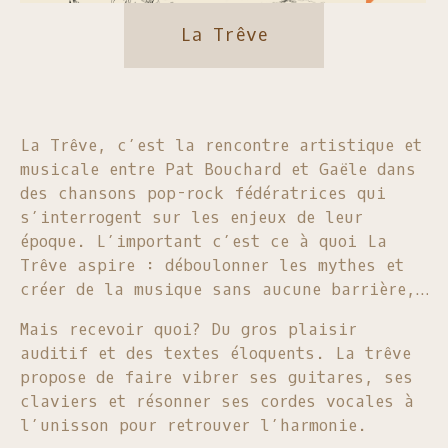
La Trêve
La Trêve, c’est la rencontre artistique et
musicale entre Pat Bouchard et Gaële dans
des chansons pop-rock fédératrices qui
s’interrogent sur les enjeux de leur
époque. L’important c’est ce à quoi La
Trêve aspire : déboulonner les mythes et
créer de la musique sans aucune barrière,
que ce soit de nom, de sexe, d’âge, de
Mais recevoir quoi? Du gros plaisir
couleur, de genre ou de nombre. Et
auditif et des textes éloquents. La trêve
ultimement, permettre une pause en ouvrant
propose de faire vibrer ses guitares, ses
simplement les oreilles et le cœur afin de
claviers et résonner ses cordes vocales à
recevoir sans flafla.
l’unisson pour retrouver l’harmonie.